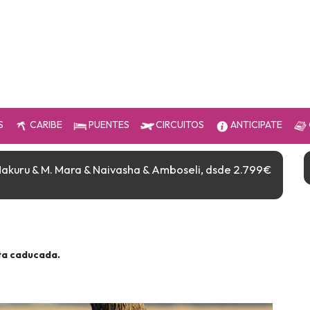
S
CARIBE
PUENTES
CIRCUITOS
ANTICIPATE
Nakuru & M. Mara & Naivasha & Amboseli, dsde 2.799€
ta caducada.